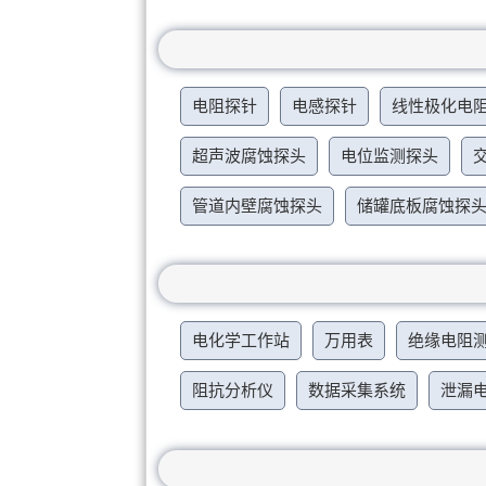
电阻探针
电感探针
线性极化电
超声波腐蚀探头
电位监测探头
管道内壁腐蚀探头
储罐底板腐蚀探
电化学工作站
万用表
绝缘电阻
阻抗分析仪
数据采集系统
泄漏