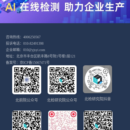
咨询热线：4006250567
投诉电话：010-82491398
企业邮箱：010@yjsyi.com
地址：北京市丰台区航丰路8号院1号楼1层121
备案号：
京ICP备15067471号
北检研究院抖音
北前院公众号
北检研究院公众号