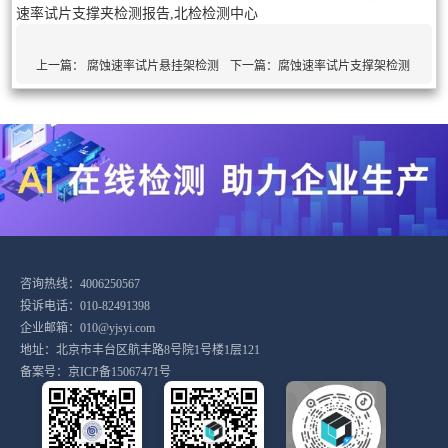
速率试片支撑夹检测报告,北检检测中心
上一篇：
腐蚀速率试片悬挂架检测
下一篇：
腐蚀速率试片支撑架检测
咨询热线：4006250567
投诉电话：010-82491398
企业邮箱：010@yjsyi.com
地址：北京市丰台区航丰路8号院1号楼1层121
备案号：
京ICP备15067471号