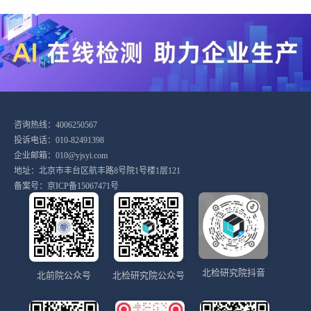
咨询热线：4006250567
投诉电话：010-82491398
企业邮箱：010@yjsyi.com
地址：北京市丰台区航丰路8号院1号楼1层121
备案号：
京ICP备15067471号
北检研究院抖音
北前院公众号
北检研究院公众号