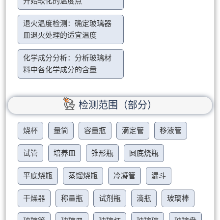
开始软化的温度点
退火温度检测：确定玻璃器
皿退火处理的适宜温度
化学成分分析：分析玻璃材
料中各化学成分的含量
检测范围（部分）
烧杯
量筒
容量瓶
滴定管
移液管
试管
培养皿
锥形瓶
圆底烧瓶
平底烧瓶
蒸馏烧瓶
冷凝管
漏斗
干燥器
称量瓶
试剂瓶
滴瓶
玻璃棒