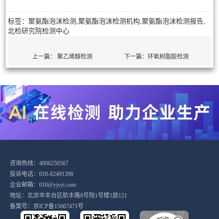
标签：聚氨酯泡沫检测,聚氨酯泡沫检测机构,聚氨酯泡沫检测报告,
北检研究院检测中心
上一篇：
聚乙烯醇检测
下一篇：
环氧树脂胶检测
咨询热线：4006250567
投诉电话：010-82491398
企业邮箱：010@yjsyi.com
地址：北京市丰台区航丰路8号院1号楼1层121
备案号：
京ICP备15067471号