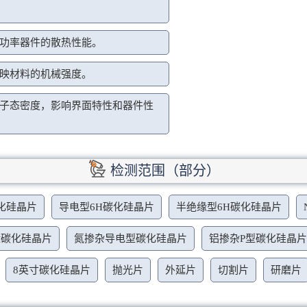
功率器件的散热性能。
映材料的机械强度。
子态密度，影响界面特性和器件性
检测范围（部分）
化硅晶片
导电型6H碳化硅晶片
半绝缘型6H碳化硅晶片
缘碳化硅晶片
氮掺杂导电型碳化硅晶片
铝掺杂P型碳化硅晶
8英寸碳化硅晶片
抛光片
外延片
切割片
研磨片