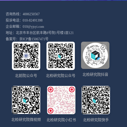
咨询热线：4006250567
投诉电话：010-82491398
企业邮箱：010@yjsyi.com
地址：北京市丰台区航丰路8号院1号楼1层121
备案号：
京ICP备15067471号
北检研究院抖音
北前院公众号
北检研究院公众号
北检研究院微视频
北检研究院小红书
北检研究院快手