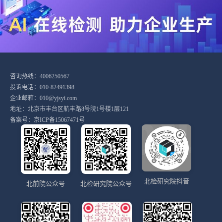
咨询热线：4006250567
投诉电话：010-82491398
企业邮箱：010@yjsyi.com
地址：北京市丰台区航丰路8号院1号楼1层121
备案号：
京ICP备15067471号
北检研究院抖音
北前院公众号
北检研究院公众号