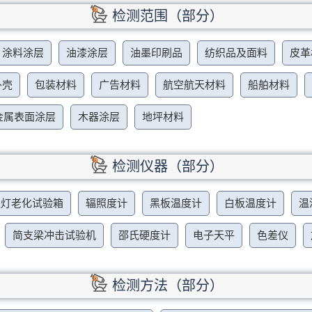
检测范围（部分）
涂料涂层
油漆涂层
油墨印刷品
纺织品及面料
皮革
外壳
包装材料
广告材料
航空航天材料
船舶材料
金属表面涂层
木器涂层
地坪材料
检测仪器（部分）
弧灯老化试验箱
辐照度计
黑板温度计
白板温度计
温
简支梁冲击试验机
邵氏硬度计
电子天平
色差仪
检测方法（部分）