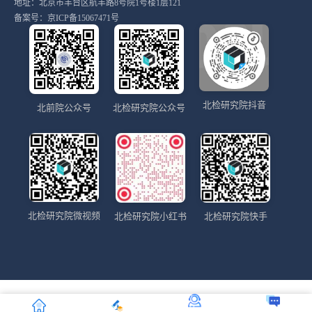
地址：北京市丰台区航丰路8号院1号楼1层121
备案号：
京ICP备15067471号
北检研究院抖音
北前院公众号
北检研究院公众号
北检研究院微视频
北检研究院小红书
北检研究院快手