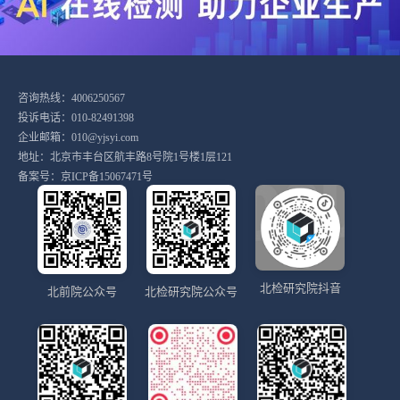
咨询热线：4006250567
投诉电话：010-82491398
企业邮箱：010@yjsyi.com
地址：北京市丰台区航丰路8号院1号楼1层121
备案号：
京ICP备15067471号
北检研究院抖音
北前院公众号
北检研究院公众号