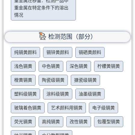
重金属迁移量：检测产品中
重金属在特定条件下的溶出
情况
检测范围（部分）
纯镉黄颜料
镉锌黄颜料
镉硒黄颜料
浅色镉黄
中色镉黄
深色镉黄
柠檬黄镉黄
橙黄镉黄
陶瓷级镉黄
搪瓷级镉黄
塑料级镉黄
涂料级镉黄
油墨级镉黄
玻璃着色镉黄
艺术颜料用镉黄
电子级镉黄
荧光镉黄
高纯镉黄
改性镉黄
包覆型镉黄