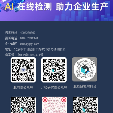
咨询热线：4006250567
投诉电话：010-82491398
企业邮箱：010@yjsyi.com
地址：北京市丰台区航丰路8号院1号楼1层121
备案号：
京ICP备15067471号
北检研究院抖音
北前院公众号
北检研究院公众号