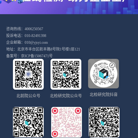
咨询热线：4006250567
投诉电话：010-82491398
企业邮箱：010@yjsyi.com
地址：北京市丰台区航丰路8号院1号楼1层121
备案号：
京ICP备15067471号
北检研究院抖音
北前院公众号
北检研究院公众号