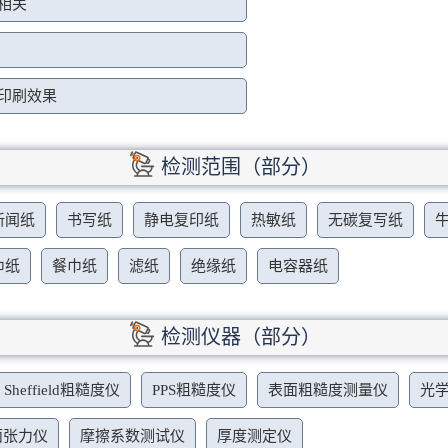
构相关
电印刷效果
检测范围（部分）
新闻纸
书写纸
静电复印纸
热敏纸
无碳复写纸
巾纸
餐巾纸
滤纸
绝缘纸
电容器纸
检测仪器（部分）
Sheffield粗糙度仪
PPS粗糙度仪
表面粗糙度测量仪
光
面张力仪
摩擦系数测试仪
厚度测定仪