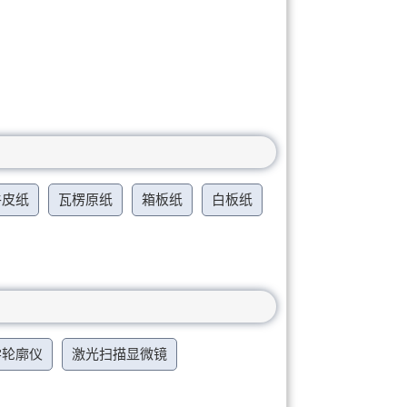
牛皮纸
瓦楞原纸
箱板纸
白板纸
学轮廓仪
激光扫描显微镜