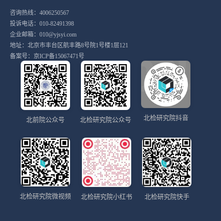
咨询热线：4006250567
投诉电话：010-82491398
企业邮箱：010@yjsyi.com
地址：北京市丰台区航丰路8号院1号楼1层121
备案号：
京ICP备15067471号
北检研究院抖音
北前院公众号
北检研究院公众号
北检研究院微视频
北检研究院小红书
北检研究院快手