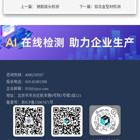
上一篇：
钢筋接头检测
下一篇：
铝合金型材检测
咨询热线：4006250567
投诉电话：010-82491398
企业邮箱：010@yjsyi.com
地址：北京市丰台区航丰路8号院1号楼1层121
备案号：
京ICP备15067471号