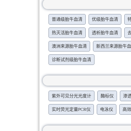
普通级胎牛血清
优级胎牛血清
热灭活胎牛血清
透析胎牛血清
澳洲来源胎牛血清
新西兰来源胎牛
诊断试剂级胎牛血清
紫外可见分光光度计
酶标仪
渗
实时荧光定量PCR仪
电泳仪
高