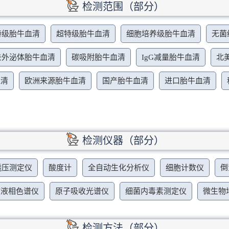
检测范围（部分）
特级胎牛血清
超特级胎牛血清
细胞培养级胎牛血清
无菌
去外泌体胎牛血清
碳吸附胎牛血清
IgG减量胎牛血清
北
血清
欧洲来源胎牛血清
国产胎牛血清
进口胎牛血清
检测仪器（部分）
透压测定仪
酸度计
全自动生化分析仪
细胞计数仪
倒
效液相色谱仪
原子吸收光谱仪
细菌内毒素测定仪
微生物
检测方法（部分）