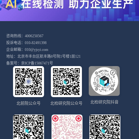
咨询热线：4006250567
投诉电话：010-82491398
企业邮箱：010@yjsyi.com
地址：北京市丰台区航丰路8号院1号楼1层121
备案号：
京ICP备15067471号
北检研究院抖音
北前院公众号
北检研究院公众号